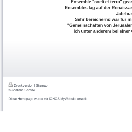
Ensemble "coeli et terra" gea
Ensembles lag auf der Renaissa
Jahrhun
Sehr bereichernd war für mi
"Gemeinschaften von Jerusalem"
ich unter anderem bei einer
Druckversion
|
Sitemap
© Andreas Cantow
Diese Homepage wurde mit
IONOS MyWebsite
erstellt.