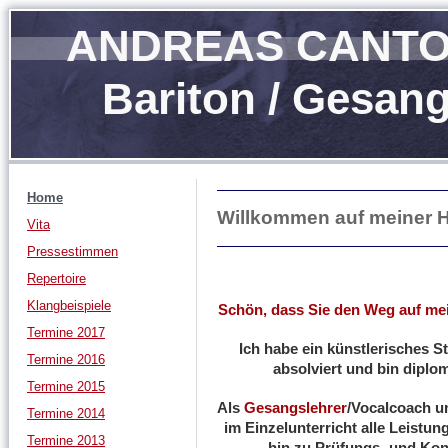
ANDREAS CANT
Bariton / Gesan
Home
Willkommen auf meiner 
Vita
Pressestimmen
Repertoire
Klangbeispiele
Schön, dass Sie den Weg auf m
Termine 2017
Ich habe ein künstlerisches 
Termine 2016
absolviert und bin diplo
Termine 2015
Als
Gesangslehrer
/Vocalcoach un
Termine 2014
im Einzelunterricht alle Leistu
Termine 2013
hin zu Prüfungs- und Kon