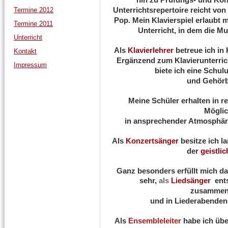
Unterrichtsrepertoire reicht von
Termine 2012
Pop. Mein Klavierspiel erlaubt m
Termine 2011
Unterricht, in dem die Mu
Unterricht
Als
Klavierlehrer
betreue ich in 
Kontakt
Ergänzend zum Klavierunterric
Impressum
biete ich eine Schul
und Gehörb
Meine Schüler erhalten in 
Möglic
in ansprechender Atmosphäre
Als
Konzertsänger
besitze ich l
der
geistli
Ganz besonders erfüllt mich da
sehr,
als
Liedsänger
ent
zusammenz
und in Liederabenden 
Als
Ensembleleiter
habe ich übe