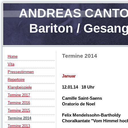
ANDREAS CANT
Bariton / Gesan
Termine 2014
Home
Vita
Pressestimmen
Januar
Repertoire
12.01.14 18 Uhr
Klangbeispiele
Termine 2017
Camille Saint-Saens
Termine 2016
Oratorio de Noel
Termine 2015
Felix Mendelssohn-Bartholdy
Termine 2014
Choralkantate "Vom Himmel hoc
Termine 2013